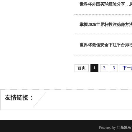
世界杯外围买球经验分享，
掌握2026世界杯投注稳赚方
世界杯最佳安全下注平台排
首页
1
2
3
下一
友情链接：
Powered by
问鼎娱乐