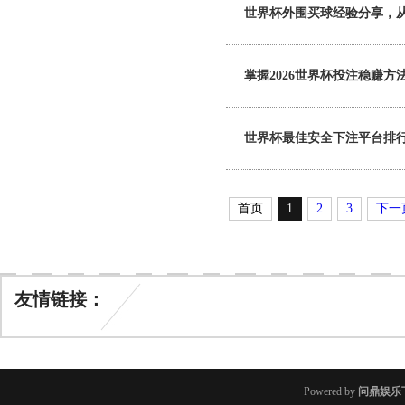
世界杯外围买球经验分享，
掌握2026世界杯投注稳赚方
世界杯最佳安全下注平台排
首页
1
2
3
下一
友情链接：
Powered by
问鼎娱乐