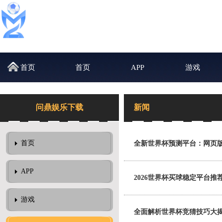
首页
首页
APP
游戏
问鼎娱乐下载
新闻
首页
全新世界杯预测平台：网页
APP
2026世界杯买球稳定平台推
游戏
全面解析世界杯竞猜技巧大