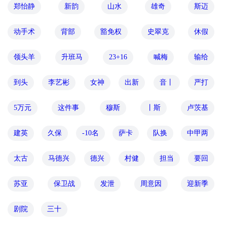
郑怡静
新韵
山水
雄奇
斯迈
动手术
背部
豁免权
史翠克
休假
领头羊
升班马
23+16
喊梅
输给
到头
李艺彬
女神
出新
音丨
严打
5万元
这件事
穆斯
丨斯
卢茨基
建英
久保
-10名
萨卡
队换
中甲两
太古
马德兴
德兴
村健
担当
要回
苏亚
保卫战
发泄
周意因
迎新季
剧院
三十