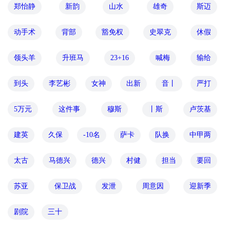
郑怡静
新韵
山水
雄奇
斯迈
动手术
背部
豁免权
史翠克
休假
领头羊
升班马
23+16
喊梅
输给
到头
李艺彬
女神
出新
音丨
严打
5万元
这件事
穆斯
丨斯
卢茨基
建英
久保
-10名
萨卡
队换
中甲两
太古
马德兴
德兴
村健
担当
要回
苏亚
保卫战
发泄
周意因
迎新季
剧院
三十