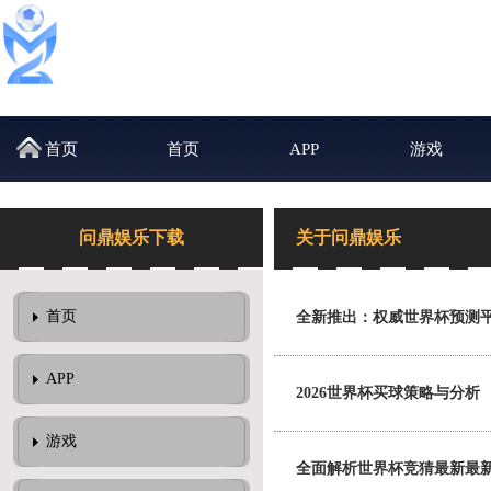
首页
首页
APP
游戏
问鼎娱乐下载
关于问鼎娱乐
首页
全新推出：权威世界杯预测
APP
2026世界杯买球策略与分析
游戏
全面解析世界杯竞猜最新最