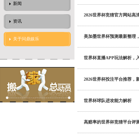
新闻
2026世界杯竞猜官方网站高
资讯
美加墨世界杯预测最新整理
关于问鼎娱乐
世界杯直播APP玩法解析，
2026世界杯投注平台推荐
世界杯球队进攻能力解析
高赔率的世界杯竞猜平台评