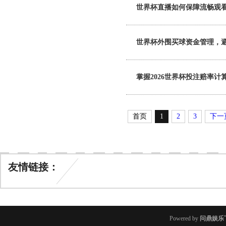
世界杯直播如何保障流畅观
世界杯外围买球资金管理，
掌握2026世界杯投注赔率计
首页
1
2
3
下一
友情链接：
Powered by
问鼎娱乐