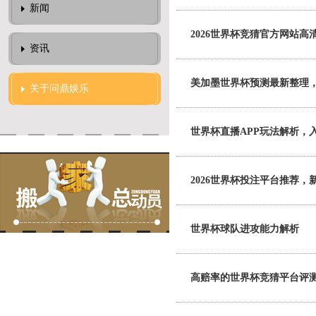
新闻
2026世界杯竞猜官方网站高
资讯
美加墨世界杯预测最新整理
关于问鼎娱乐
世界杯直播APP玩法解析，
2026世界杯投注平台推荐
世界杯球队进攻能力解析
高赔率的世界杯竞猜平台评